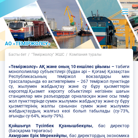
АО «ТЕМІРЖОЛСУ»
Басты бет
"Теміржолсу" ЖШС
Компания туралы
«Теміржолсу» АҚ және оның 10 еншілес ұйымы –
табиғи
монополиялар субъектілері (бұдан әрі – Қоғам) Қазақстан
Республикасының теміржол вокзалдары мен
трассаларында өз активтерімен – 267 теміржол пунктінде
су, жылумен жабдықтау және су бұру қызметтерін
көрсетеді.Қызмет көрсету объектілері негізінен шағын
станциялар мен разъездерде орналасқан және осы темір
жол пункттерінде сумен жылумен жабдықтау және су бұру
қызметтерінің жалпы санынан сумен және жылумен
жабдықтаудың жалғыз көзі болып табылады (су-73%,
ағынды су-64%, жылу-79%).
Қойшығұл Түсіпбек Қуанышбекұлы,
бас директор
(Басқарма төрағасы)
Ахмурзин Ерік Мерекейұлы,
бас директордың экономика