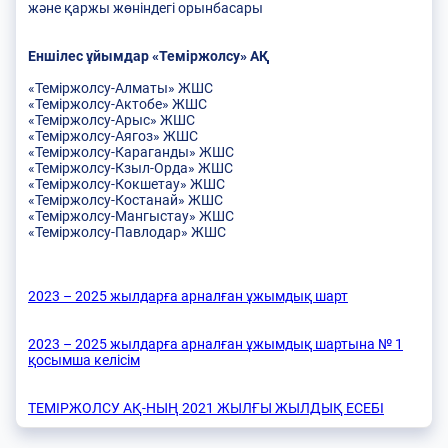
және қаржы жөніндегі орынбасары
Еншілес ұйымдар «Теміржолсу» АҚ
«Теміржолсу-Алматы» ЖШС
«Теміржолсу-Актобе» ЖШС
«Теміржолсу-Арыс» ЖШС
«Теміржолсу-Аягоз» ЖШС
«Теміржолсу-Караганды» ЖШС
«Теміржолсу-Кзыл-Орда» ЖШС
«Теміржолсу-Кокшетау» ЖШС
«Теміржолсу-Костанай» ЖШС
«Теміржолсу-Мангыстау» ЖШС
«Теміржолсу-Павлодар» ЖШС
2023 – 2025 жылдарға арналған ұжымдық шарт
2023 – 2025 жылдарға арналған ұжымдық шартына № 1
қосымша келісім
ТЕМІРЖОЛСУ АҚ-НЫҢ 2021 ЖЫЛҒЫ ЖЫЛДЫҚ ЕСЕБІ