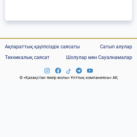
Ақпараттық қауіпсіздік саясаты
Сатып алулар
Техникалық саясат
Шолулар мен Сауалнамалар
© «Қазақстан темір жолы» Ұлттық компаниясы» АҚ