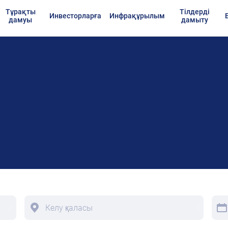
Тұрақты
Тілдерді
Инвесторларға
Инфрақұрылым
дамуы
дамыту