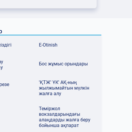
р
здігі
E-Otinish
ну
Бос жұмыс орындары
ау
'ҚТЖ' ҰК' АҚ-ның
резе
жылжымайтын мүлкін
07.08.2026
жалға алу
07.08.2026
«Нұрлы жол» в
санитарлық үй
Арқалықта жаңғыртудан кейін
жаңартылуда
теміржол вокзалы ашылып,
Теміржол
жаңа жолаушылар пойызы іске
вокзалдарындағы
қосылды
алаңдарды жалға беру
бойынша ақпарат