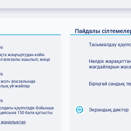
Пайдалы сілтемеле
Тасымалдау қауіпсі
26
қта жаңғыртудан кейін
ол вокзалы ашылып, жаңа
Нөлдік жарақатта
ылар пойызы іске қосылды
жағдайларын жас
26
06.08.2026
 жол» вокзалында
ҚТЖ-да сыбайлас
Біріңғай сандық те
рлық үй-жайлар
жемқорлыққа қарсы іс-қимыл
ылуда
мәселелері бойынша оқыту іс-
шарасы өтті
.2026
26
 жолдағы қауіпсіздік
олдағы қауіпсіздік бойынша
Экрандық диктор
нша ҚТЖ акциясына 150
циясына 150 бала қатысты
 қатысты
 жаңалықтар