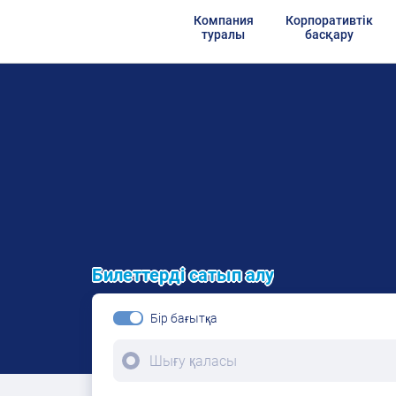
Компания
Корпоративтік
туралы
басқару
Билеттерді сатып алу
Бір бағытқа