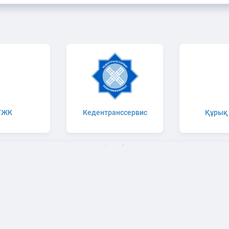
ТЖК
Кедентранссервис
Құрық