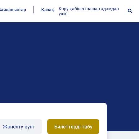
Көру қабілеті нашар адамдар
Байланыстар
Қазақ
үшін
Билеттерді табу