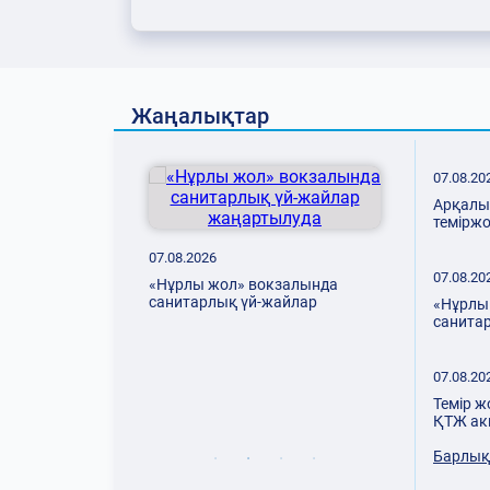
Жаңалықтар
07.08.20
Арқалы
темірж
жолауш
07.08.2026
07.08.20
«Нұрлы жол» вокзалында
санитарлық үй-жайлар
«Нұрлы
жаңартылуда
санита
дан кейін
жаңарт
шылып,
йызы іске
07.08
07.08.20
Темір
Темір ж
бойы
ҚТЖ ак
бала
Барлық