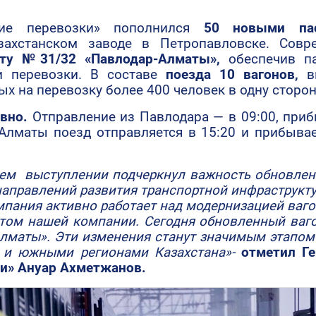
ие перевозки» пополнился
50 новыми пас
захстанском заводе в Петропавловске. Совр
ту №31/32 «Павлодар-Алматы»,
обеспечив п
и перевозки. В составе
поезда 10 вагонов,
вк
х на перевозку более 400 человек в одну сторон
вно.
Отправление из Павлодара — в 09:00, приб
Алматы поезд отправляется в 15:20 и прибывае
воем выступлении подчеркнул важность обновлен
направлений развития транспортной инфраструкт
мпания активно работает над модернизацией вагон
етом нашей компании. Сегодня обновленный ваго
лматы». Эти изменения станут значимым этапом
 и южными регионами Казахстана»-
отметил Г
и» Ануар Ахметжанов.