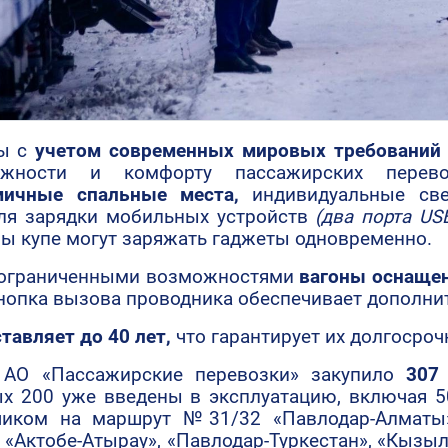
ны с
учетом современных мировых требовани
адежности и комфорту пассажирских пер
мичные спальные места,
индивидуальные све
ля зарядки мобильных устройств
(два порта US
ы купе могут заряжать гаджеты одновременно.
с ограниченными возможностями
вагоны оснаще
кнопка вызова проводника обеспечивает дополн
ставляет до 40 лет,
что гарантирует их долгосро
 АО «Пассажирские перевозки» закупило
307 
х 200 уже введены в эксплуатацию, включая 5
чиком на маршрут №31/32 «Павлодар-Алматы
«Актобе-Атырау», «Павлодар-Туркестан», «Кызыл