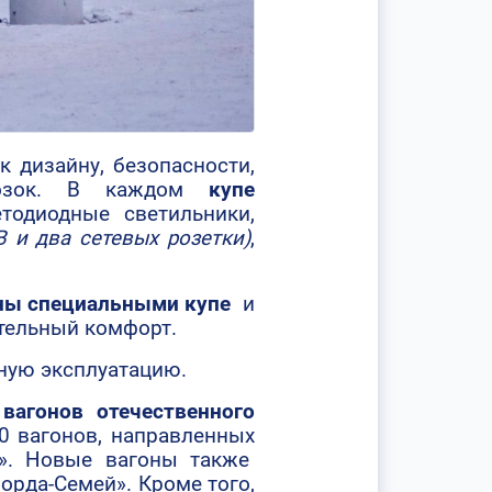
й
к дизайну, безопасности,
евозок. В каждом
купе
тодиодные светильники,
B и два сетевых розетки)
,
ны специальными купе
и
ительный комфорт.
чную эксплуатацию.
вагонов отечественного
0 вагонов, направленных
». Новые вагоны также
орда-Семей». Кроме того,