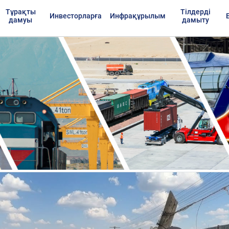
Тұрақты
Тілдерді
Инвесторларға
Инфрақұрылым
дамуы
дамыту