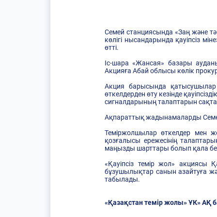
Семей станциясында «Заң және тә
көлігі нысандарында қауіпсіз мін
өтті.
Іс-шара «Жансая» базары аудан
Акцияға Абай облысы көлік прокура
Акция барысында қатысушылар ж
өткелдерден өту кезінде қауіпсізд
сигналдарының талаптарын сақтау
Ақпараттық жадынамаларды Семейд
Теміржолшылар өткелдер мен жол
қозғалысы ережесiнiң талаптары
маңызды шарттары болып қала бе
«Қауіпсіз темір жол» акциясы 
бұзушылықтар санын азайтуға жән
табылады.
«Қазақстан темір жолы» ҰК» АҚ 