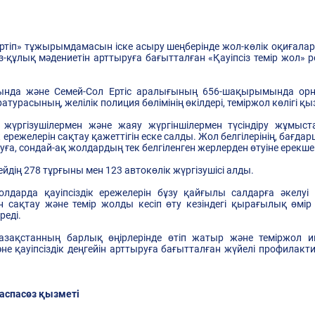
ртіп» тұжырымдамасын іске асыру шеңберінде жол-көлік оқиғала
ез-құлық мәдениетін арттыруға бағытталған «Қауіпсіз темір жол
ында және Семей-Сол Ертіс аралығының 656-шақырымында орнал
турасының, желілік полиция бөлімінің өкілдері, теміржол көлігі қ
үргізушілермен және жаяу жүргіншілермен түсіндіру жұмыста
ік ережелерін сақтау қажеттігін еске салды. Жол белгілерінің, бағ
ға, сондай-ақ жолдардың тек белгіленген жерлерден өтуіне ерекш
ің 278 тұрғыны мен 123 автокөлік жүргізушісі алды.
дарда қауіпсіздік ережелерін бұзу қайғылы салдарға әкелуі
н сақтау және темiр жолды кесiп өту кезiндегi қырағылық өмi
редi.
Қазақстанның барлық өңірлерінде өтіп жатыр және теміржол
е қауіпсіздік деңгейін арттыруға бағытталған жүйелі профилакт
баспасөз қызметі