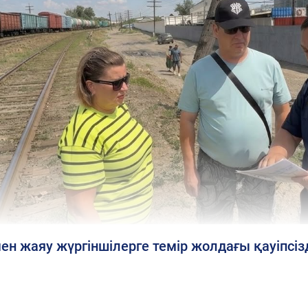
ен жаяу жүргіншілерге темір жолдағы қауіпсіз