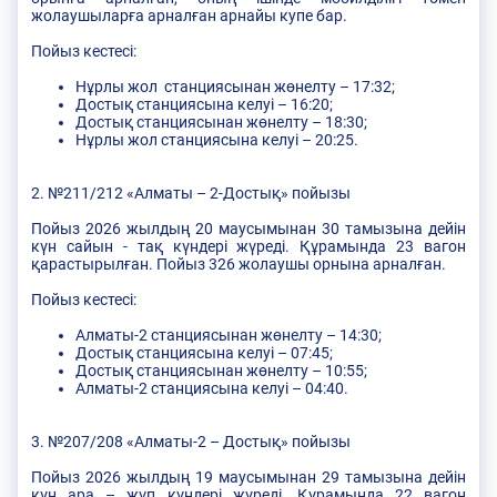
жолаушыларға арналған арнайы купе бар.
Пойыз кестесі:
Нұрлы жол станциясынан жөнелту – 17:32;
Достық станциясына келуі – 16:20;
Достық станциясынан жөнелту – 18:30;
Нұрлы жол станциясына келуі – 20:25.
2. №211/212 «Алматы – 2-Достық» пойызы
Пойыз 2026 жылдың 20 маусымынан 30 тамызына дейін
күн сайын - тақ күндері жүреді. Құрамында 23 вагон
қарастырылған. Пойыз 326 жолаушы орнына арналған.
Пойыз кестесі:
Алматы-2 станциясынан жөнелту – 14:30;
Достық станциясына келуі – 07:45;
Достық станциясынан жөнелту – 10:55;
Алматы-2 станциясына келуі – 04:40.
3. №207/208 «Алматы-2 – Достық» пойызы
Пойыз 2026 жылдың 19 маусымынан 29 тамызына дейін
күн ара – жұп күндері жүреді. Құрамында 22 вагон