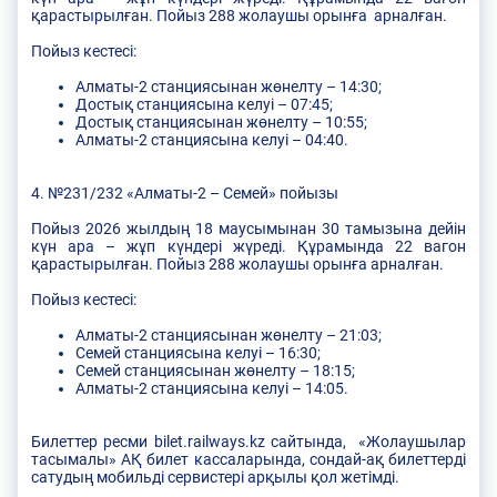
қарастырылған. Пойыз 288 жолаушы орынға арналған.
Пойыз кестесі:
Алматы-2 станциясынан жөнелту – 14:30;
Достық станциясына келуі – 07:45;
Достық станциясынан жөнелту – 10:55;
Алматы-2 станциясына келуі – 04:40.
4. №231/232 «Алматы-2 – Семей» пойызы
Пойыз 2026 жылдың 18 маусымынан 30 тамызына дейін
күн ара – жұп күндері жүреді. Құрамында 22 вагон
қарастырылған. Пойыз 288 жолаушы орынға арналған.
Пойыз кестесі:
Алматы-2 станциясынан жөнелту – 21:03;
Семей станциясына келуі – 16:30;
Семей станциясынан жөнелту – 18:15;
Алматы-2 станциясына келуі – 14:05.
Билеттер ресми bilet.railways.kz сайтында, «Жолаушылар
тасымалы» АҚ билет кассаларында, сондай-ақ билеттерді
сатудың мобильді сервистері арқылы қол жетімді.