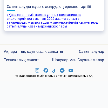
Сатып алуды жүзеге асырудың ерекше тәртібі
«Қазақстан темір жолы» ұлттық компаниясы»
акционерлік қоғамының 2026 жылға арналған
тауарларды, жұмыстарды және көрсетілетін қызметтерді
сатып алудың ұзақ мерзімді жоспары
Ақпараттық қауіпсіздік саясаты
Сатып алулар
Техникалық саясат
Шолулар мен Сауалнамалар
© «Қазақстан темір жолы» Ұлттық компаниясы» АҚ