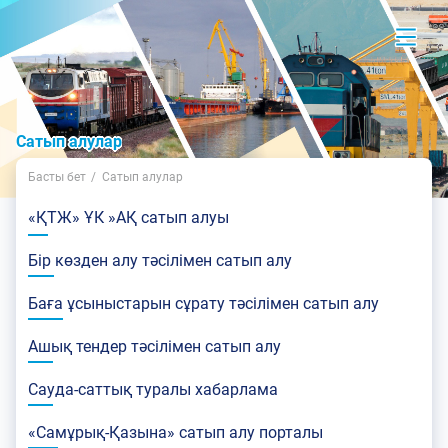
Сатып алулар
Басты бет
Сатып алулар
«ҚТЖ» ҰК »АҚ сатып алуы
Бір көзден алу тәсілімен сатып алу
Баға ұсыныстарын сұрату тәсілімен сатып алу
Ашық тендер тәсілімен сатып алу
Сауда-саттық туралы хабарлама
«Самұрық-Қазына» сатып алу порталы