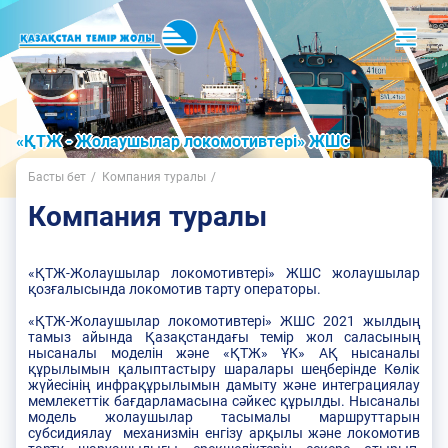
«ҚТЖ - Жолаушылар локомотивтері» ЖШС
Басты бет
Компания туралы
Компания туралы
«ҚТЖ-Жолаушылар локомотивтері» ЖШС жолаушылар
қозғалысында локомотив тарту операторы.
«ҚТЖ-Жолаушылар локомотивтері» ЖШС 2021 жылдың
тамыз айында Қазақстандағы темір жол саласының
нысаналы моделін және «ҚТЖ» ҰК» АҚ нысаналы
құрылымын қалыптастыру шаралары шеңберінде Көлік
жүйесінің инфрақұрылымын дамыту және интеграциялау
мемлекеттік бағдарламасына сәйкес құрылды. Нысаналы
модель жолаушылар тасымалы маршруттарын
субсидиялау механизмін енгізу арқылы және локомотив