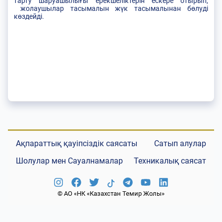
тарту шаруашылығы ерекшеліктерін ескере отырып,
жолаушылар тасымалын жүк тасымалынан бөлуді
көздейді.
Ақпараттық қауіпсіздік саясаты
Сатып алулар
Шолулар мен Сауалнамалар
Техникалық саясат
© АО «НК «Казахстан Темир Жолы»