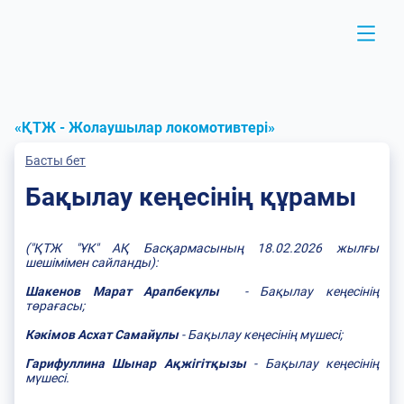
«ҚТЖ - Жолаушылар локомотивтері»
Басты бет
Бақылау кеңесінің құрамы
("ҚТЖ "ҰК" АҚ Басқармасының 18.02.2026 жылғы
шешімімен сайланды):
Шакенов Марат Арапбекұлы
- Бақылау кеңесінің
төрағасы;
Кәкімов Асхат Самайұлы
- Бақылау кеңесінің мүшесі;
Гарифуллина Шынар Ақжігітқызы
- Бақылау кеңесінің
мүшесі.