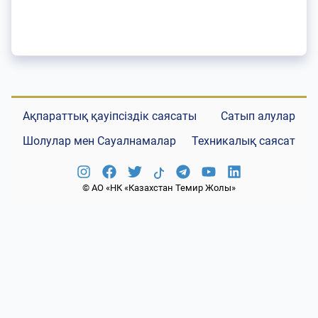
Ақпараттық қауіпсіздік саясаты
Сатып алулар
Шолулар мен Сауалнамалар
Техникалық саясат
© АО «НК «Казахстан Темир Жолы»